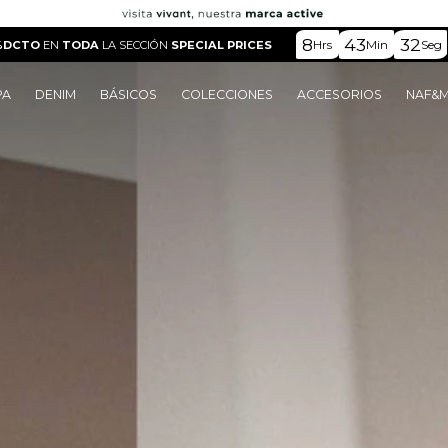
8
43
30
Hrs
Min
Seg
%DCTO
EN
TODA
LA SECCIÓN
SPECIAL PRICES
PA
DENIM
BÁSICOS
COLECCIONES
ACCESORIOS
NAF&
o
o
o
o
 Edit
o
o