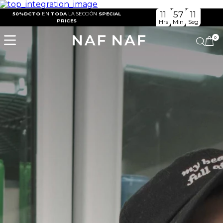
11
57
11
50%DCTO
EN
TODA
LA SECCIÓN
SPECIAL
PRICES
Hrs
Min
Seg
0