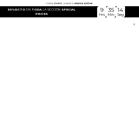
9
35
13
50%DCTO
EN
TODA
LA SECCIÓN
SPECIAL
PRICES
Hrs
Min
Seg
0