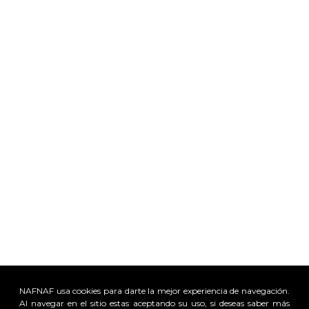
NAFNAF usa cookies para darte la mejor experiencia de navegación.
Al navegar en el sitio estas aceptando su uso, si deseas saber más