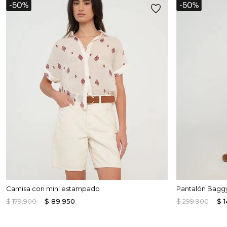
Enterizos
Enterizos
Camisa con mini estampado
Pantalón Baggy
$
179
.
900
$
89
.
950
$
299
.
900
$
1