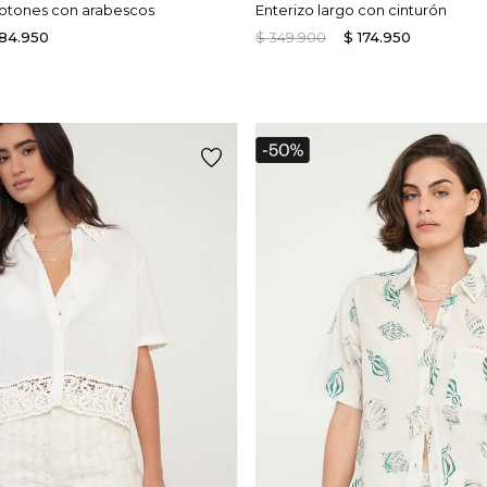
otones con arabescos
Enterizo largo con cinturón
184
.
950
$
349
.
900
$
174
.
950