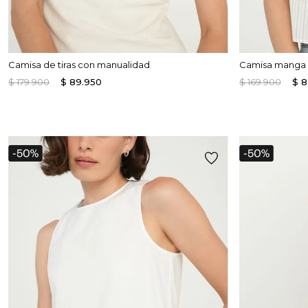
Camisa de tiras con manualidad
Camisa manga c
$
179
.
900
$
89
.
950
$
169
.
900
$
8