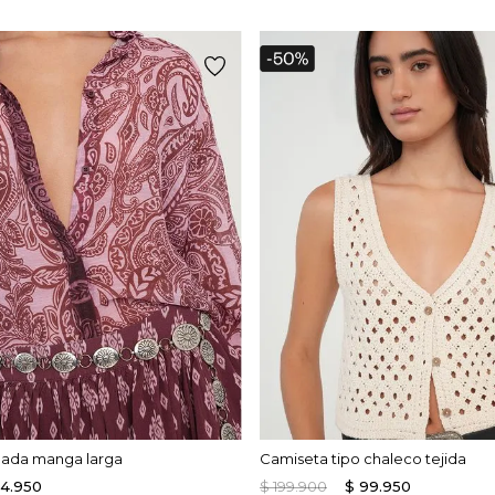
ada manga larga
Camiseta tipo chaleco tejida
14
.
950
$
199
.
900
$
99
.
950