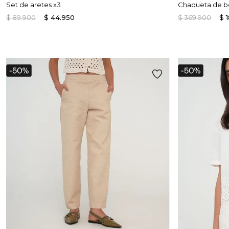
Set de aretes x3
Chaqueta de b
$
89
.
900
$
44
.
950
$
369
.
900
$