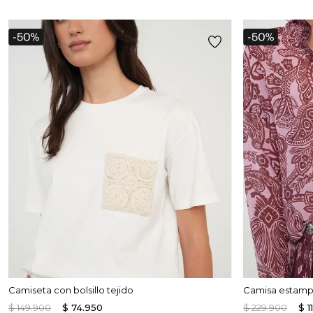
Camiseta con bolsillo tejido
Camisa estamp
$
149
.
900
$
74
.
950
$
229
.
900
$
1