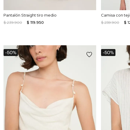
Pantalón Straight tiro medio
Camisa con tej
$
239
.
900
$
119
.
950
$
259
.
900
$
1