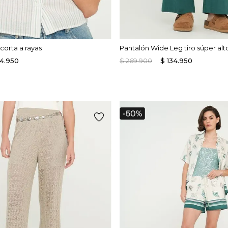
orta a rayas
Pantalón Wide Leg tiro súper alt
4
.
950
$
269
.
900
$
134
.
950