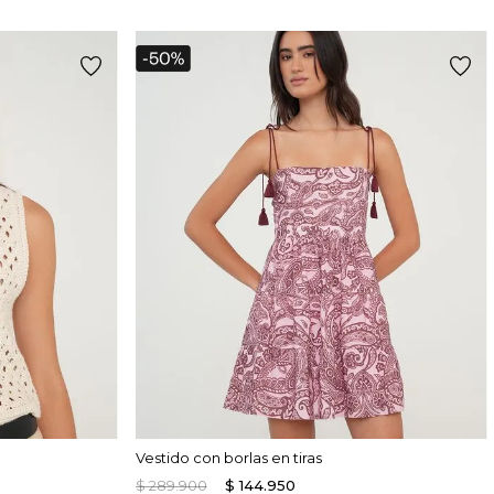
Vestido con borlas en tiras
$
289
.
900
$
144
.
950