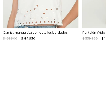
Camisa manga sisa con detalles bordados
Pantalón Wide L
$
169
.
900
$
84
.
950
$
339
.
900
$