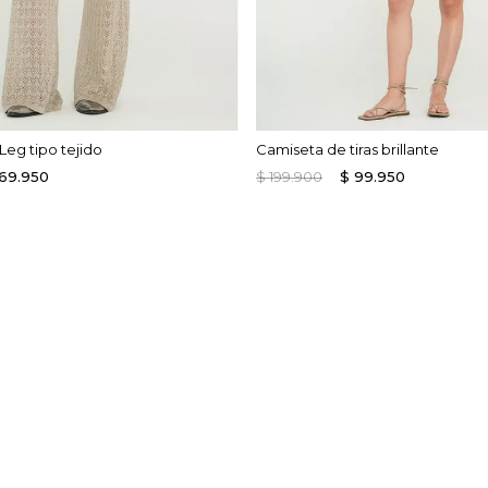
eg tipo tejido
Camiseta de tiras brillante
169
.
950
$
199
.
900
$
99
.
950