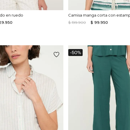
ido en ruedo
Camisa manga corta con estam
29
.
950
$
199
.
900
$
99
.
950