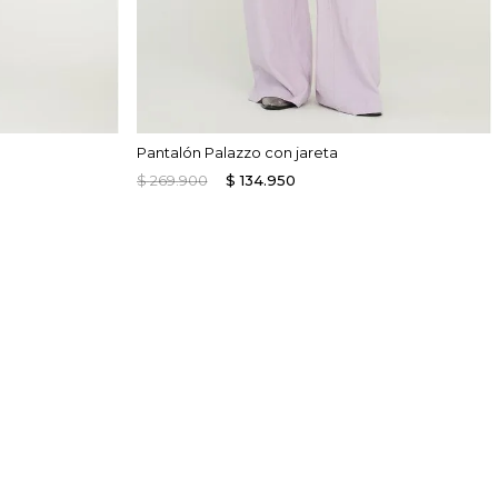
Pantalón Palazzo con jareta
$
269
.
900
$
134
.
950