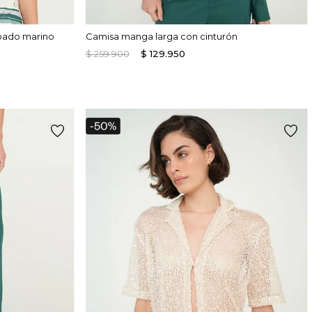
pado marino
Camisa manga larga con cinturón
$
259
.
900
$
129
.
950