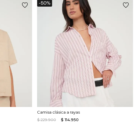
Camisa clásica a rayas
$
229
.
900
$
114
.
950