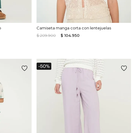
o
Camiseta manga corta con lentejuelas
$
209
.
900
$
104
.
950