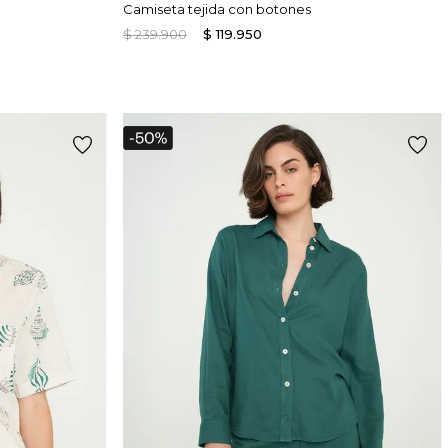
Camiseta tejida con botones
$
239
.
900
$
119
.
950