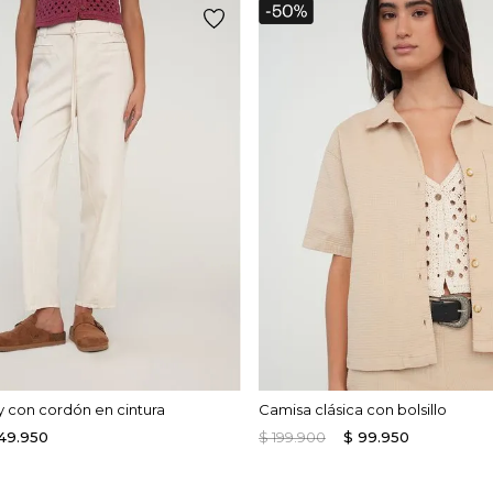
 con cordón en cintura
Camisa clásica con bolsillo
49
.
950
$
199
.
900
$
99
.
950