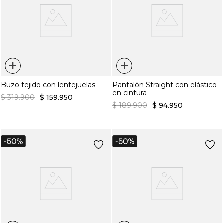
+
+
Buzo tejido con lentejuelas
Pantalón Straight con elástico
en cintura
$
319
.
900
$
159
.
950
$
189
.
900
$
94
.
950