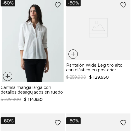
+
Pantalón Wide Leg tiro alto
con elástico en posterior
+
$
259
.
900
$
129
.
950
Camisa manga larga con
detalles desagujados en ruedo
$
229
.
900
$
114
.
950