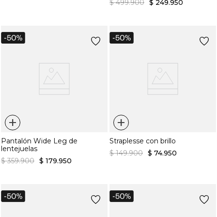
$
499
.
900
$
249
.
950
+
+
Pantalón Wide Leg de
Straplesse con brillo
lentejuelas
$
149
.
900
$
74
.
950
$
359
.
900
$
179
.
950