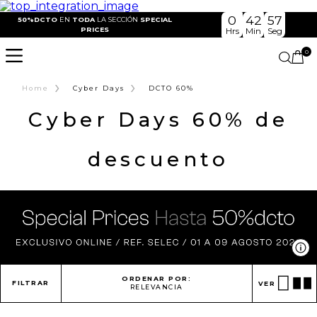
0
42
54
50%DCTO
EN
TODA
LA SECCIÓN
SPECIAL
PRICES
Hrs
Min
Seg
0
›
›
Home
Cyber Days
DCTO 60%
Cyber Days 60% de
descuento
Ve
ORDENAR POR:
FILTRAR
VER
RELEVANCIA