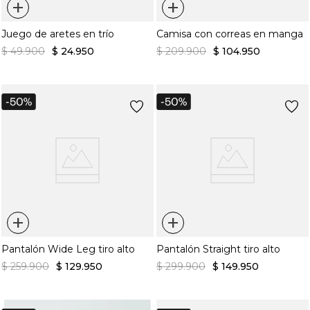
+
+
Juego de aretes en trío
Camisa con correas en manga
$
49
.
900
$
24
.
950
$
209
.
900
$
104
.
950
+
+
Pantalón Wide Leg tiro alto
Pantalón Straight tiro alto
$
259
.
900
$
129
.
950
$
299
.
900
$
149
.
950