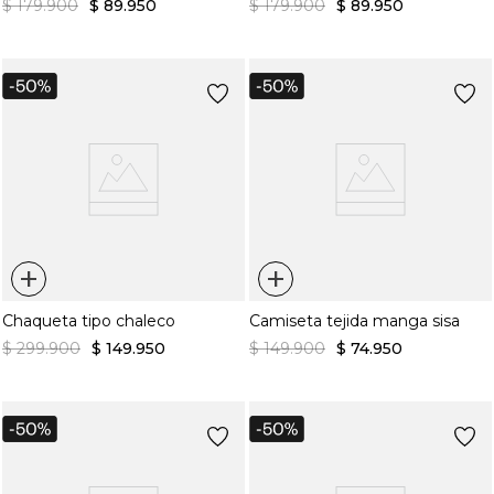
$
179
.
900
$
89
.
950
$
179
.
900
$
89
.
950
+
+
Chaqueta tipo chaleco
Camiseta tejida manga sisa
$
299
.
900
$
149
.
950
$
149
.
900
$
74
.
950