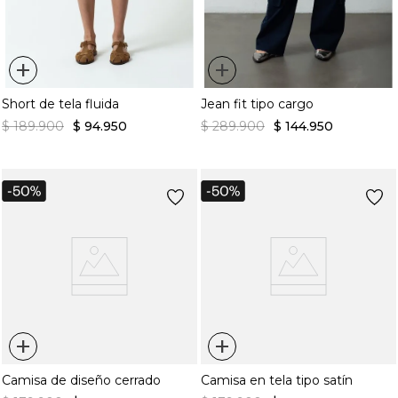
+
+
Short de tela fluida
Jean fit tipo cargo
$
189
.
900
$
94
.
950
$
289
.
900
$
144
.
950
+
+
Camisa de diseño cerrado
Camisa en tela tipo satín