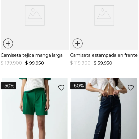
+
+
Camiseta tejida manga larga
Camiseta estampada en frente
$
199
.
900
$
99
.
950
$
119
.
900
$
59
.
950