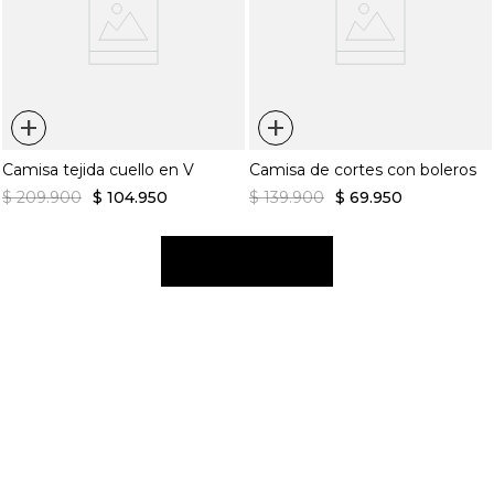
+
+
Camisa tejida cuello en V
Camisa de cortes con boleros
$
209
.
900
$
104
.
950
$
139
.
900
$
69
.
950