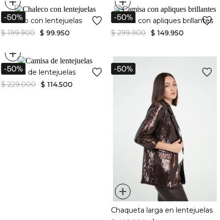
+
+
Chaleco con lentejuelas
Camisa con apliques brillantes
$
199
.
900
$
99
.
950
$
299
.
900
$
149
.
950
+
Camisa de lentejuelas
$
229
.
000
$
114
.
500
+
Chaqueta larga en lentejuelas