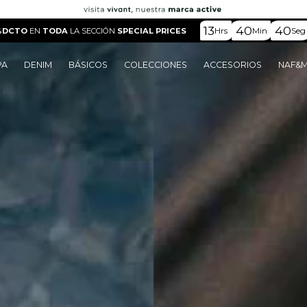
13
40
37
Hrs
Min
Seg
%DCTO
EN
TODA
LA SECCIÓN
SPECIAL PRICES
PA
DENIM
BÁSICOS
COLECCIONES
ACCESORIOS
NAF&
o
o
o
o
 Edit
o
o