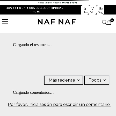
5
7
16
50%DCTO
EN
TODA
LA SECCIÓN
SPECIAL
PRICES
Hrs
Min
Seg
0
Cargando el resumen…
Más reciente
Todos
Cargando comentarios…
Por favor, inicia sesión para escribir un comentario.