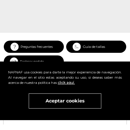
Guía de tallas
Preguntas frecuentes
Rastrear pedido
NAFNAF usa cookies para darte la mejor experiencia de navegación.
Al navegar en el sitio estas aceptando su uso, si deseas saber más
acerca de nuestra política has
click aquí.
x
Aceptar cookies
Visita
vivant
nuestra marca
active
x
Regístrate y obtén un 25% de descuento