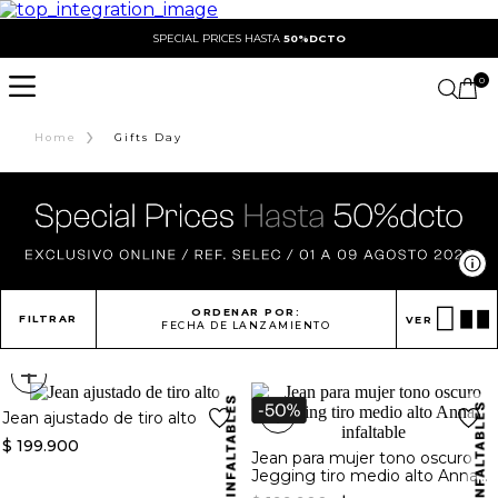
SPECIAL PRICES HASTA
50%DCTO
0
›
Home
Gifts Day
Ve
ORDENAR POR:
FILTRAR
VER
FECHA DE LANZAMIENTO
+
+
Jean ajustado de tiro alto
$
199
.
900
Jean para mujer tono oscuro
Jegging tiro medio alto Anna
infaltable