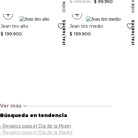
$
199
.
900
$
99
.
950
+
+
Jean tiro alto
Jean tiro medio
$
199
.
900
$
199
.
900
Ver más
‹
Búsqueda en tendencia
•
Regalos para el Día de la Mujer
•
Regalos para el Día de la Madre