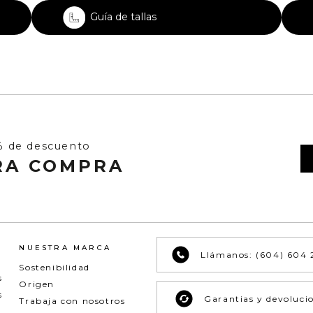
Guía de tallas
% de descuento
RA COMPRA
NUESTRA MARCA
Llámanos: (604) 604 
Sostenibilidad
s
Origen
s
Garantias y devoluci
Trabaja con nosotros