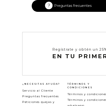
Enterizos
Enterizos
Preguntas frecuentes
Regístrate y obtén un 25
EN TU PRIME
¿NECESITAS AYUDA?
TÉRMINOS Y
CONDICIONES
Servicio al Cliente
Términos y condicione
Preguntas frecuentes
Términos y condicione
Peticiones quejas y
whatsapp