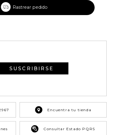
Rastrear pedido
SUSCRIBIRSE
2967
Encuentra tu tienda
ones
Consultar Estado PQRS