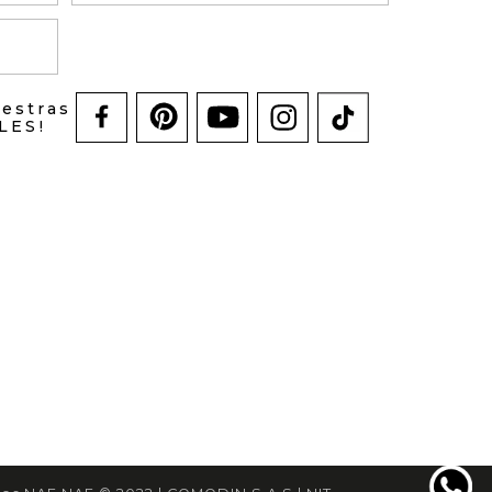
uestras
LES!