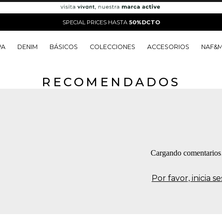
SPECIAL PRICES HASTA
50%DCTO
PA
DENIM
BÁSICOS
COLECCIONES
ACCESORIOS
NAF&
RECOMENDADOS
o
o
o
o
 Edit
o
o
Cargando comentario
Por favor, inicia 