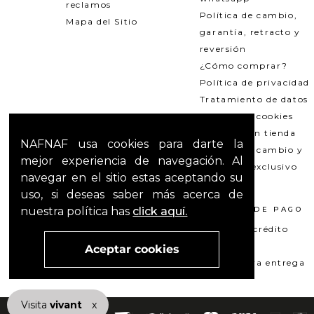
reclamos
Política de cambio,
Mapa del Sitio
garantía, retracto y
reversión
¿Cómo comprar?
Política de privacidad
Tratamiento de datos
Política de cookies
Recogida en tienda
NAFNAF usa cookies para darte la
Política de cambio y
mejor experiencia de navegación. Al
garantías exclusivo
navegar en el sitio estas aceptando su
Outlets
uso, si deseas saber más acerca de
nuestra política has
click aquí.
TÉRMINOS LEGALES
MÉTODOS DE PAGO
Promociones
Tarjeta de crédito
T&C Mercado pago
Su+ PAY
Aceptar cookies
T&C El Hilo que nos une
Pago contra entrega
Visita
vivant
nuestra marca
x
active