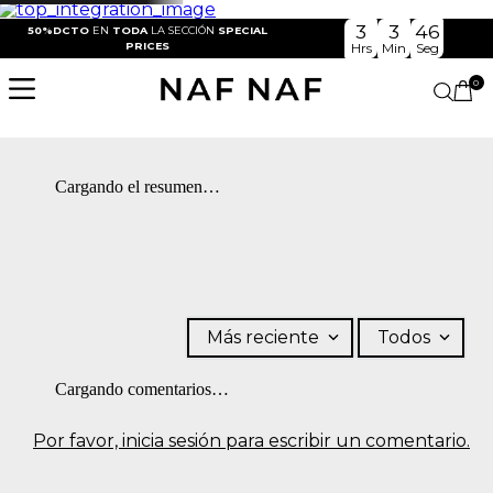
3
3
46
50%DCTO
EN
TODA
LA SECCIÓN
SPECIAL
PRICES
Hrs
Min
Seg
0
Cargando el resumen…
Más reciente
Todos
Cargando comentarios…
Por favor, inicia sesión para escribir un comentario.