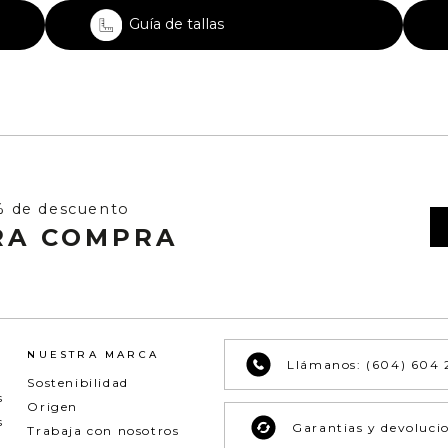
Guía de tallas
% de descuento
RA COMPRA
NUESTRA MARCA
Llámanos: (604) 604 
Sostenibilidad
s
Origen
s
Garantias y devoluci
Trabaja con nosotros