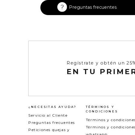
Enterizos
Enterizos
Preguntas frecuentes
Regístrate y obtén un 25
EN TU PRIME
¿NECESITAS AYUDA?
TÉRMINOS Y
CONDICIONES
Servicio al Cliente
Términos y condicione
Preguntas frecuentes
Términos y condicione
Peticiones quejas y
whatsapp