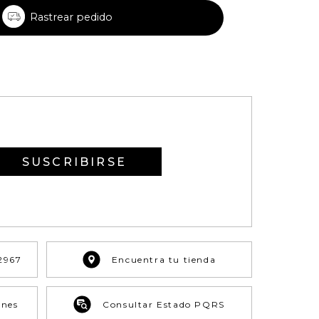
Rastrear pedido
SUSCRIBIRSE
2967
Encuentra tu tienda
ones
Consultar Estado PQRS