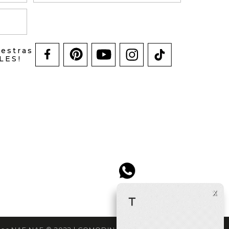
uestras
LES!
x