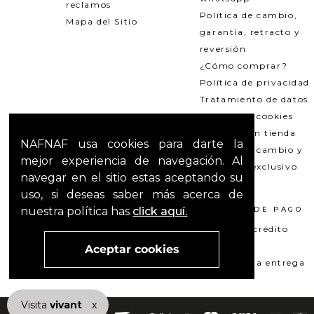
reclamos
Política de cambio,
Mapa del Sitio
garantía, retracto y
reversión
¿Cómo comprar?
Política de privacidad
Tratamiento de datos
Política de cookies
Recogida en tienda
NAFNAF usa cookies para darte la
Política de cambio y
mejor experiencia de navegación. Al
garantías exclusivo
navegar en el sitio estas aceptando su
Outlets
uso, si deseas saber más acerca de
nuestra política has
click aquí.
TÉRMINOS LEGALES
MÉTODOS DE PAGO
Promociones
Tarjeta de crédito
T&C Mercado pago
Su+ PAY
Aceptar cookies
T&C El Hilo que nos une
Pago contra entrega
Visita
vivant
nuestra marca
x
active