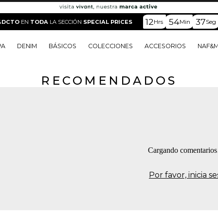
12
54
37
Hrs
Min
Seg
%DCTO
EN
TODA
LA SECCIÓN
SPECIAL PRICES
PA
DENIM
BÁSICOS
COLECCIONES
ACCESORIOS
NAF&
RECOMENDADOS
o
o
o
o
 Edit
o
o
Cargando comentario
Por favor, inicia 