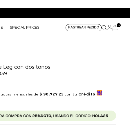
0
ME
SPECIAL PRICES
RASTREAR PEDIDO
 Leg con dos tonos
039
0
uotas mensuales de
$ 90.727,25
con tu
Crédito