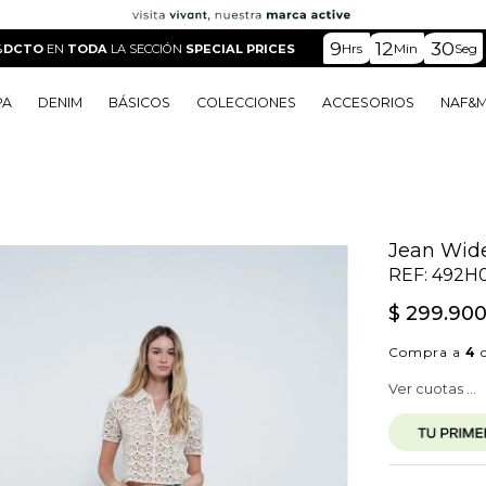
9
12
29
Hrs
Min
Seg
%DCTO
EN
TODA
LA SECCIÓN
SPECIAL PRICES
PA
DENIM
BÁSICOS
COLECCIONES
ACCESORIOS
NAF&
o
o
o
o
 Edit
o
o
Jean Wide
REF:
492H
$
299
.
90
Compra a
4
c
Ver cuotas ...