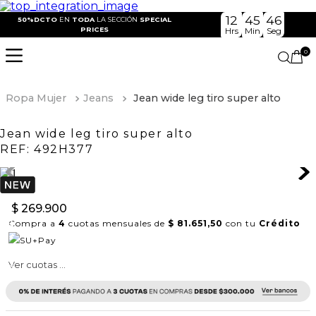
12
45
46
50%DCTO
EN
TODA
LA SECCIÓN
SPECIAL
PRICES
Hrs
Min
Seg
0
Ropa Mujer
Jeans
Jean wide leg tiro super alto
Jean wide leg tiro super alto
REF:
492H377
$
269
.
900
Compra a
4
cuotas mensuales de
$ 81.651,50
con tu
Crédito
Ver cuotas ...