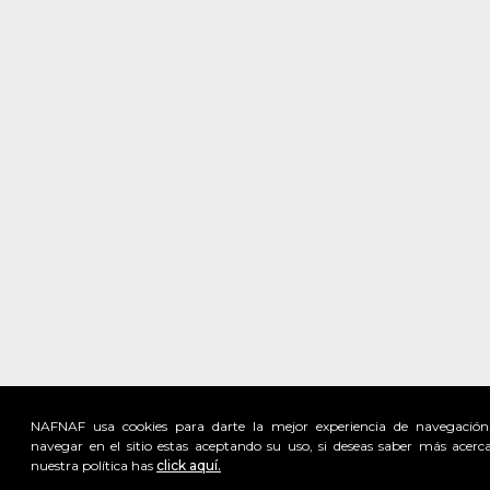
NAFNAF usa cookies para darte la mejor experiencia de navegación
navegar en el sitio estas aceptando su uso, si deseas saber más acerc
nuestra política has
click aquí.