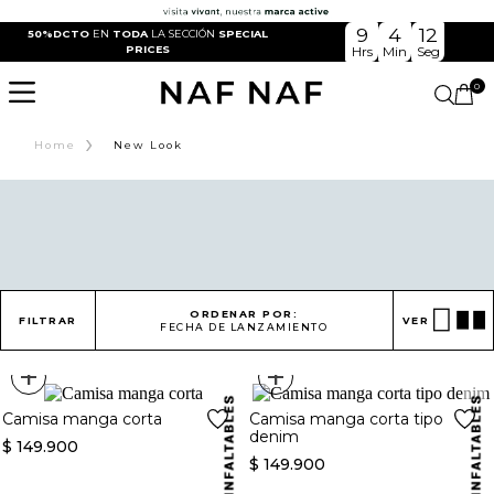
9
4
12
50%DCTO
EN
TODA
LA SECCIÓN
SPECIAL
PRICES
Hrs
Min
Seg
0
›
Home
New Look
ORDENAR POR:
FILTRAR
VER
FECHA DE LANZAMIENTO
+
+
Camisa manga corta
Camisa manga corta tipo
denim
$
149
.
900
$
149
.
900