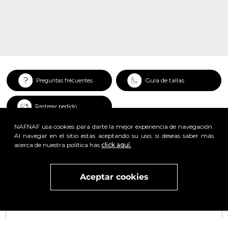
Guía de tallas
Preguntas frecuentes
Rastrear pedido
NAFNAF usa cookies para darte la mejor experiencia de navegación.
Al navegar en el sitio estas aceptando su uso, si deseas saber más
acerca de nuestra política has
click aquí.
Aceptar cookies
Visita
vivant
nuestra marca
active
x
x
Regístrate y obtén un 25% de descuento