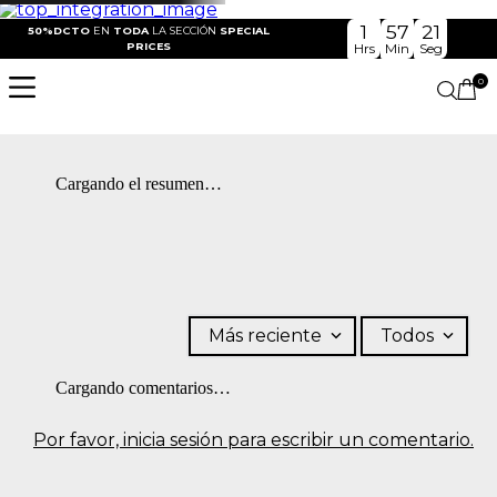
1
57
21
50%DCTO
EN
TODA
LA SECCIÓN
SPECIAL
PRICES
Hrs
Min
Seg
0
Cargando el resumen…
Más reciente
Todos
Cargando comentarios…
Por favor, inicia sesión para escribir un comentario.