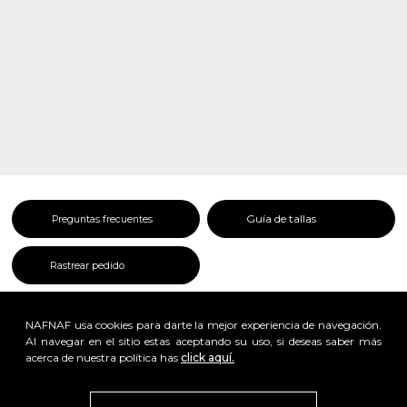
Guía de tallas
Preguntas frecuentes
Rastrear pedido
NAFNAF usa cookies para darte la mejor experiencia de navegación.
Al navegar en el sitio estas aceptando su uso, si deseas saber más
acerca de nuestra política has
click aquí.
x