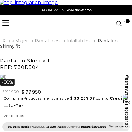
SPECIAL PRICES HASTA
50%DCTO
0
Ropa Mujer
Pantalones
Infaltables
Pantalón
Skinny fit
Pantalón Skinny fit
REF:
730D504
$
199
.
900
$
99
.
950
Compra a
4
cuotas mensuales de
$ 30.237,37
con tu
Crédito
Ver cuotas ...