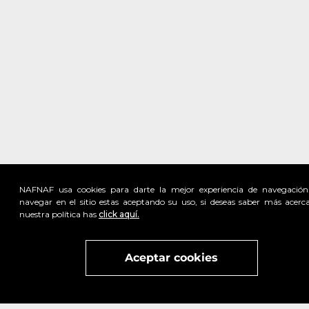
NAFNAF usa cookies para darte la mejor experiencia de navegación
navegar en el sitio estas aceptando su uso, si deseas saber más acerc
nuestra política has
click aquí.
Visita
vivant
nuestra marca
active
x
Aceptar cookies