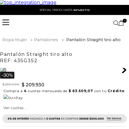
SPECIAL PRICES HASTA
50%DCTO
0
Ropa Mujer
Pantalones
Pantalón Straight tiro alto
Pantalón Straight tiro alto
REF:
435G352
$
299
.
900
$
209
.
930
Compra a
4
cuotas mensuales de
$ 63.509,07
con tu
Crédito
Ver cuotas ...