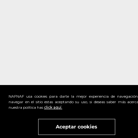
NAFNAF usa cookies para darte la mejor experiencia de navegación
navegar en el sitio estas aceptando su uso, si deseas saber más acerc
nuestra política has
click aquí.
Visita
vivant
nuestra marca
active
x
Aceptar cookies