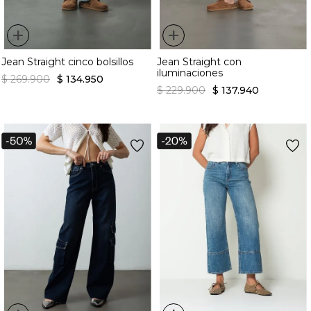
+
+
Jean Straight cinco bolsillos
Jean Straight con
iluminaciones
$
269
.
900
$
134
.
950
$
229
.
900
$
137
.
940