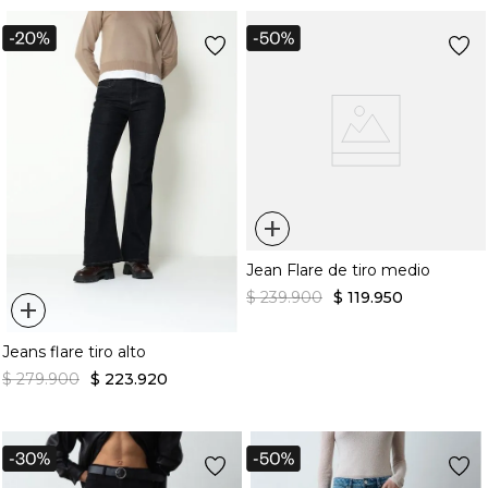
+
Jean Flare de tiro medio
$
239
.
900
$
119
.
950
+
Jeans flare tiro alto
$
279
.
900
$
223
.
920