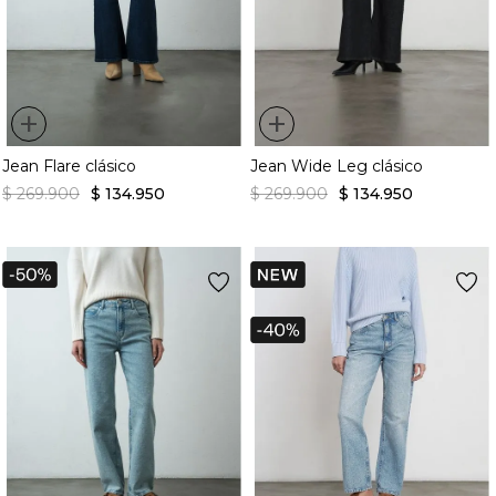
+
+
Jean Flare clásico
Jean Wide Leg clásico
$
269
.
900
$
134
.
950
$
269
.
900
$
134
.
950