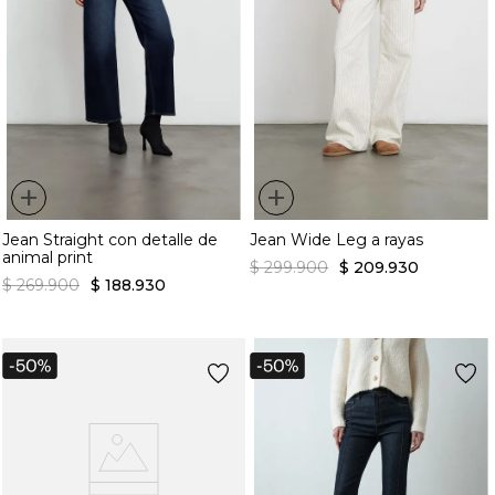
+
+
Jean Straight con detalle de
Jean Wide Leg a rayas
animal print
$
299
.
900
$
209
.
930
$
269
.
900
$
188
.
930