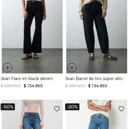
+
+
Jean Flare en black denim
Jean Barrel de tiro súper alto
$
269
.
900
$
134
.
950
$
269
.
900
$
134
.
950