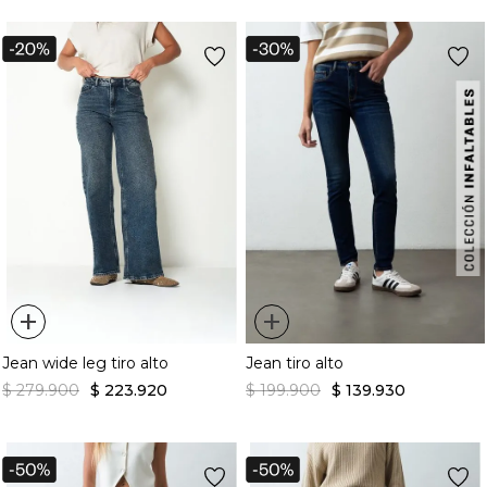
+
+
Jean wide leg tiro alto
Jean tiro alto
$
279
.
900
$
223
.
920
$
199
.
900
$
139
.
930