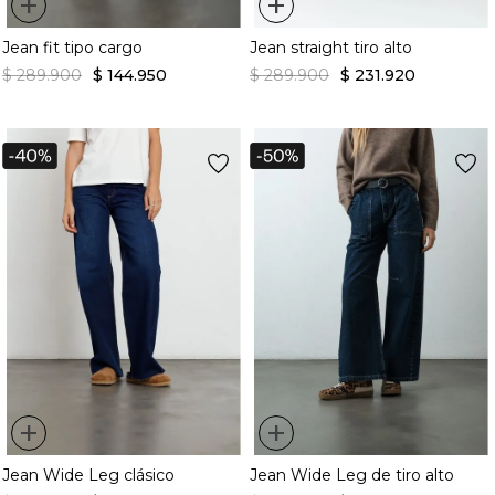
+
+
Jean fit tipo cargo
Jean straight tiro alto
$
289
.
900
$
144
.
950
$
289
.
900
$
231
.
920
+
+
Jean Wide Leg clásico
Jean Wide Leg de tiro alto