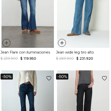
+
+
Jean Flare con iluminaciones
Jean wide leg tiro alto
$
239
.
900
$
119
.
950
$
289
.
900
$
231
.
920