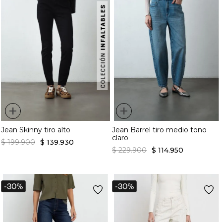
+
+
Jean Skinny tiro alto
Jean Barrel tiro medio tono
claro
$
199
.
900
$
139
.
930
$
229
.
900
$
114
.
950