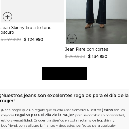
+
Jean Skinny tiro alto tono
oscuro
+
$
249
.
900
$
124
.
950
Jean Flare con cortes
$
269
.
900
$
134
.
950