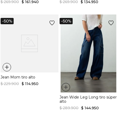
$
269
.
900
$
161
.
940
$
269
.
900
$
134
.
950
+
Jean Mom tiro alto
$
229
.
900
$
114
.
950
+
Jean Wide Leg Long tiro súper
alto
$
289
.
900
$
144
.
950