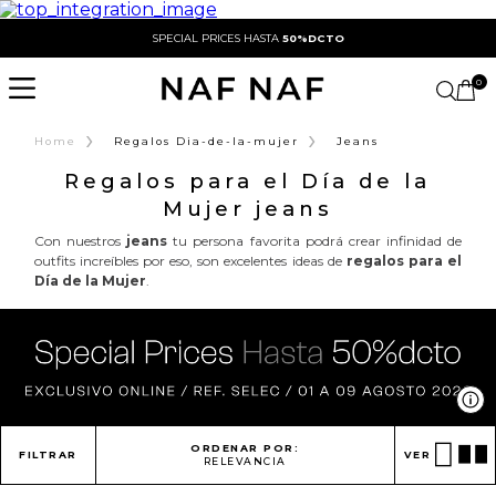
SPECIAL PRICES HASTA
50%DCTO
0
›
›
Home
Regalos Dia-de-la-mujer
Jeans
Regalos para el Día de la
Mujer jeans
Con nuestros
jeans
tu persona favorita podrá crear infinidad de
outfits increíbles por eso, son excelentes ideas de
regalos para el
Día de la Mujer
.
Ve
ORDENAR POR:
FILTRAR
VER
RELEVANCIA