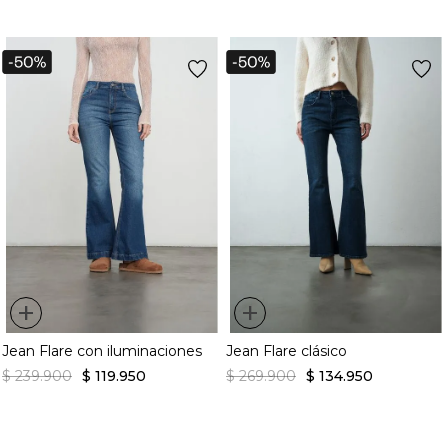
+
+
Jean Flare con iluminaciones
Jean Flare clásico
$
239
.
900
$
119
.
950
$
269
.
900
$
134
.
950