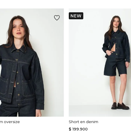
m oversize
Short en denim
$
199
.
900