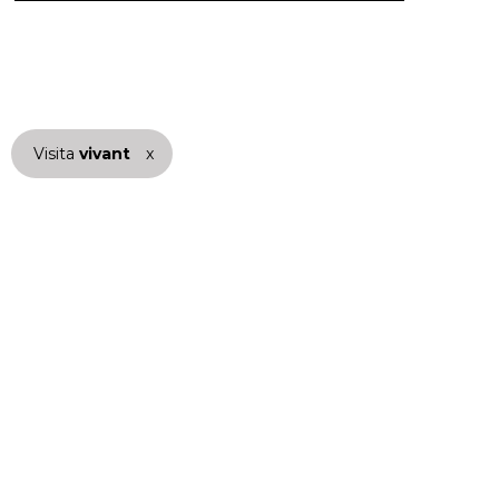
Visita
vivant
nuestra marca
x
active