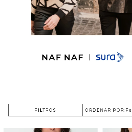
Enterizos
Enterizos
FILTROS
ORDENAR POR:
Fe