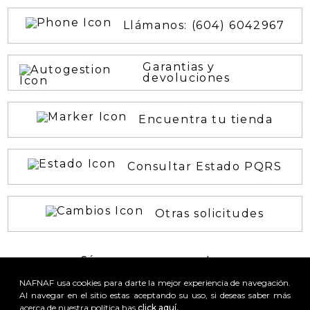
Llámanos: (604) 6042967
Garantias y
devoluciones
Encuentra tu tienda
Consultar Estado PQRS
Otras solicitudes
¡Síguenos en nuestras
REDES SOCIALES!
NAFNAF usa cookies para darte la mejor experiencia de navegación.
Al navegar en el sitio estas aceptando su uso, si deseas saber más
acerca de nuestra política has
click aquí.