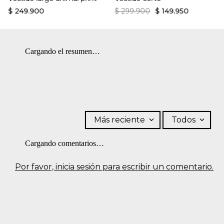
Lavar separadamente. SECADO: Secado en tendedero a la
$
249
.
900
$
299
.
900
$
149
.
950
sombra.
Cargando el resumen…
Más reciente
Todos
Cargando comentarios…
Por favor, inicia sesión para escribir un comentario.