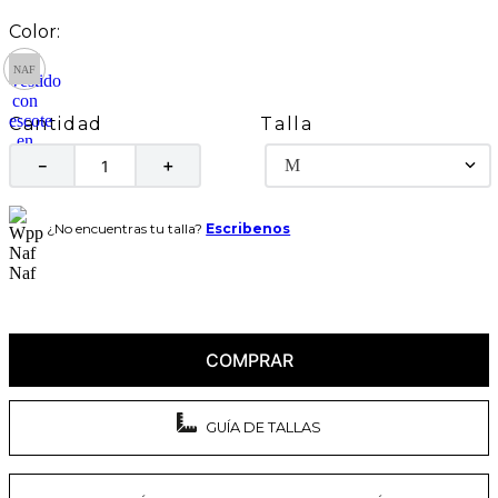
Talla
Cantidad
M
－
＋
¿No encuentras tu talla?
Escribenos
COMPRAR
GUÍA DE TALLAS