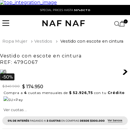
SPECIAL PRICES HASTA
50%DCTO
0
Ropa Mujer
Vestidos
Vestido con escote en cintura
Vestido con escote en cintura
REF:
479G067
$
349
.
900
$
174
.
950
Compra a
4
cuotas mensuales de
$ 52.926,75
con tu
Crédito
Ver cuotas ...