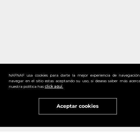
NAFNAF usa cookies para darte la mejor experiencia de navegación
navegar en el sitio estas aceptando su uso, si deseas saber más acerc
nuestra política has
click aquí.
Visita
vivant
nuestra marca
active
x
Aceptar cookies