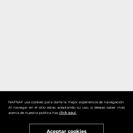
NAFNAF usa cookies para darte la mejor experiencia de navegación.
Al navegar en el sitio estas aceptando su uso, si deseas saber más
acerca de nuestra política has
click aquí.
x
Visita
vivant
nuestra marca
active
x
Aceptar cookies