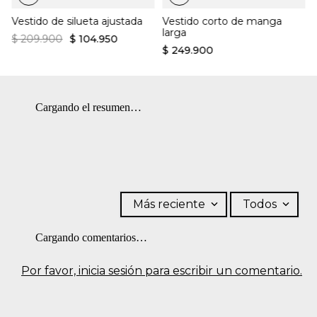
BLANQUEADO: No usar blanqueador. PLANCHADO: No
¿Cómo es el fit?:
Vestido de silueta ajustada
Vestido corto de manga
planchar.
larga
Cuello camisero
$
209
.
900
$
104
.
950
Diseño suelto
$
249
.
900
Textura suave
Corte regular
Cargando el resumen…
Más reciente
Todos
Cargando comentarios…
Por favor, inicia sesión para escribir un comentario.