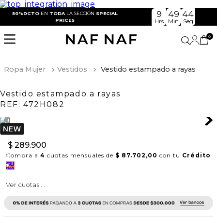
9
49
44
50%DCTO
EN
TODA
LA SECCIÓN
SPECIAL
PRICES
Hrs
Min
Seg
0
Ropa Mujer
Vestidos
Vestido estampado a rayas
Vestido estampado a rayas
REF:
472H082
$
289
.
900
Compra a
4
cuotas mensuales de
$ 87.702,00
con tu
Crédito
Ver cuotas ...