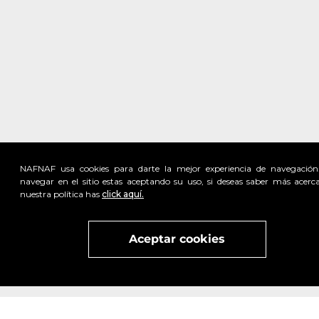
NAFNAF usa cookies para darte la mejor experiencia de navegación
navegar en el sitio estas aceptando su uso, si deseas saber más acerc
nuestra política has
click aquí.
Visita
vivant
nuestra marca
active
x
Aceptar cookies