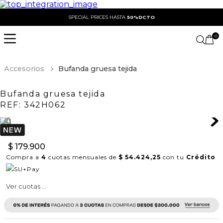
SPECIAL PRICES HASTA
50%DCTO
0
Accesorios
Bufanda gruesa tejida
Bufanda gruesa tejida
REF:
342H062
$
179
.
900
Compra a
4
cuotas mensuales de
$ 54.424,25
con tu
Crédito
Ver cuotas ...