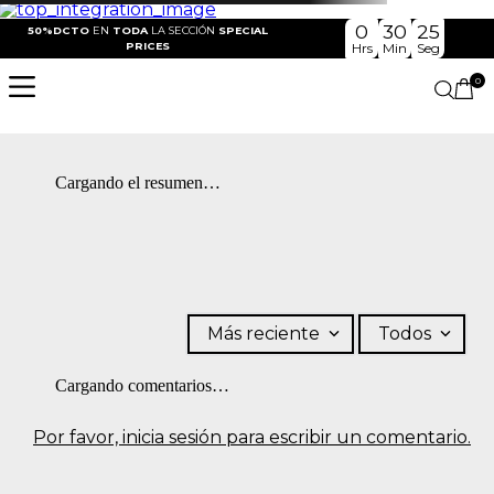
0
30
24
50%DCTO
EN
TODA
LA SECCIÓN
SPECIAL
PRICES
Hrs
Min
Seg
0
Cargando el resumen…
Más reciente
Todos
Cargando comentarios…
Por favor, inicia sesión para escribir un comentario.