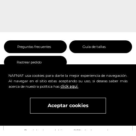
Guía de tallas
Preguntas frecuentes
Rastrear pedido
NAFNAF usa cookies para darte la mejor experiencia de navegación.
Al navegar en el sitio estas aceptando su uso, si deseas saber más
acerca de nuestra política has
click aquí.
x
Aceptar cookies
Visita
vivant
nuestra marca
active
x
Regístrate y obtén un 25% de descuento