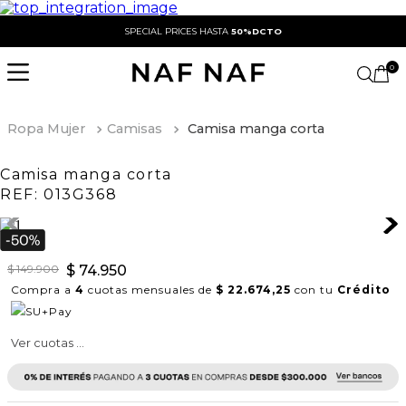
SPECIAL PRICES HASTA
50%DCTO
0
Ropa Mujer
Camisas
Camisa manga corta
Camisa manga corta
REF:
013G368
$
149
.
900
$
74
.
950
Compra a
4
cuotas mensuales de
$ 22.674,25
con tu
Crédito
Ver cuotas ...