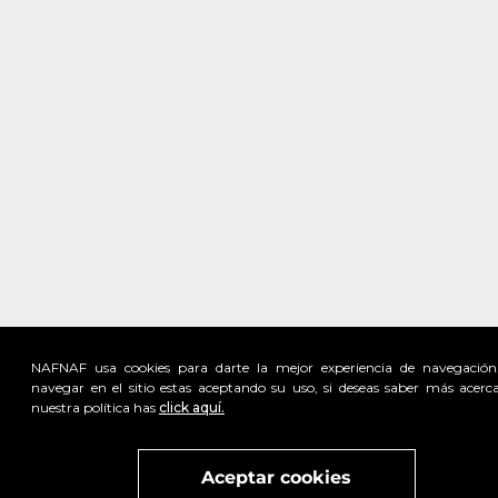
NAFNAF usa cookies para darte la mejor experiencia de navegación
navegar en el sitio estas aceptando su uso, si deseas saber más acerc
nuestra política has
click aquí.
Visita
vivant
nuestra marca
active
x
Aceptar cookies