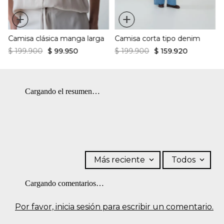
+
+
Camisa clásica manga larga
Camisa corta tipo denim
$
199
.
900
$
99
.
950
$
199
.
900
$
159
.
920
Cargando el resumen…
Más reciente
Todos
Cargando comentarios…
Por favor, inicia sesión para escribir un comentario.