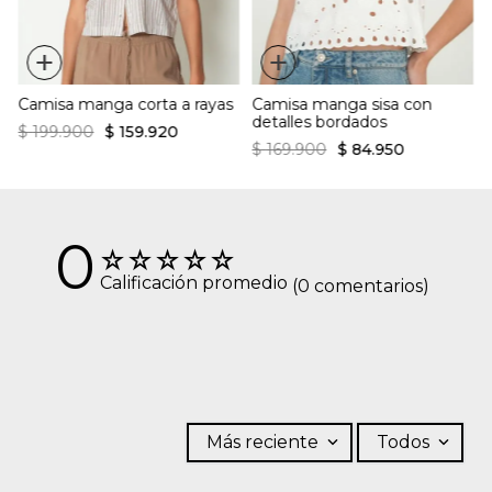
+
+
Camisa manga corta a rayas
Camisa manga sisa con
detalles bordados
$
199
.
900
$
159
.
920
$
169
.
900
$
84
.
950
0
☆
☆
☆
☆
☆
Calificación promedio
(0 comentarios)
Más reciente
Todos