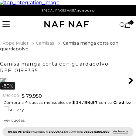
SPECIAL PRICES HASTA
50%DCTO
0
Ropa Mujer
Camisas
Camisa manga corta con
guardapolvo
Camisa manga corta con guardapolvo
REF:
019F335
$
159
.
900
$
79
.
950
Compra a
4
cuotas mensuales de
$ 24.186,87
con tu
Crédito
Ver cuotas ...