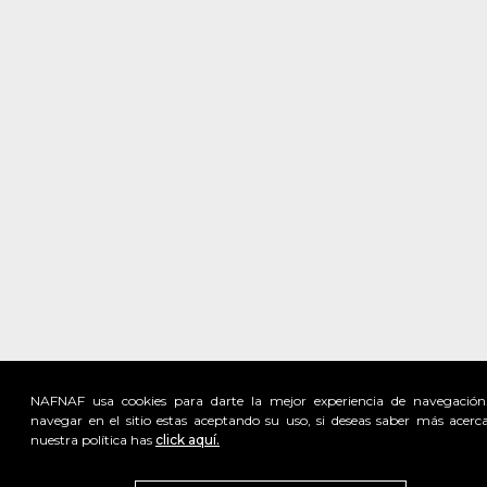
NAFNAF usa cookies para darte la mejor experiencia de navegación
navegar en el sitio estas aceptando su uso, si deseas saber más acerc
nuestra política has
click aquí.
Visita
vivant
nuestra marca
active
x