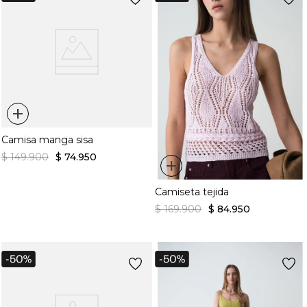
+
Camisa manga sisa
$
149
.
900
$
74
.
950
+
Camiseta tejida
$
169
.
900
$
84
.
950