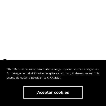
NAFNAF usa cookies para darte la mejor experiencia de navegación.
x
Al navegar en el sitio estas aceptando su uso, si deseas saber más
Visita
vivant
nuestra marca
active
x
acerca de nuestra política has
click aquí.
Aceptar cookies