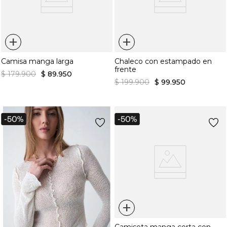
+
+
Camisa manga larga
Chaleco con estampado en
frente
$
179
.
900
$
89
.
950
$
199
.
900
$
99
.
950
+