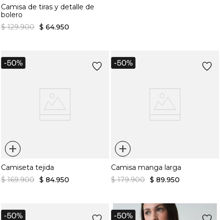
Camisa de tiras y detalle de
bolero
$
129
.
900
$
64
.
950
+
+
Camiseta tejida
Camisa manga larga
$
169
.
900
$
84
.
950
$
179
.
900
$
89
.
950