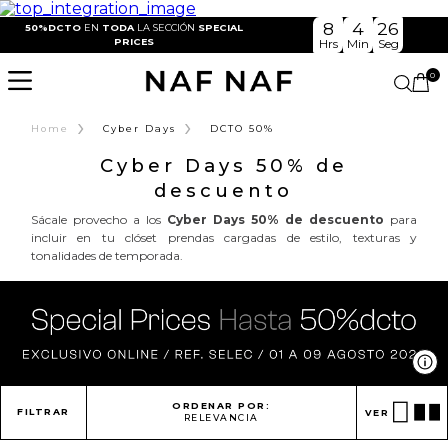
8
4
25
50%DCTO
EN
TODA
LA SECCIÓN
SPECIAL
PRICES
Hrs
Min
Seg
0
›
›
Home
Cyber Days
DCTO 50%
Cyber Days 50% de
descuento
Sácale provecho a los
Cyber Days 50% de descuento
para
incluir en tu clóset prendas cargadas de estilo, texturas y
tonalidades de temporada.
Ve
ORDENAR POR:
FILTRAR
VER
RELEVANCIA