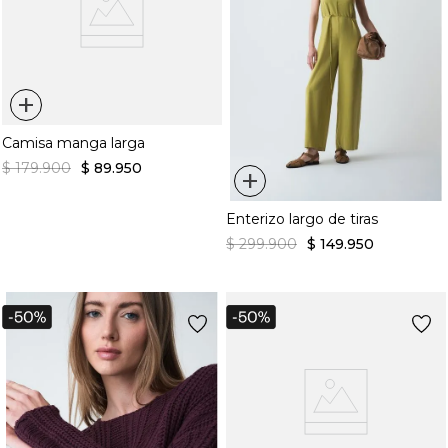
+
Camisa manga larga
$
179
.
900
$
89
.
950
+
Enterizo largo de tiras
$
299
.
900
$
149
.
950