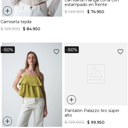
Camiseta manga corta con
estampado en frente
+
$
149
.
900
$
74
.
950
Camiseta tejida
$
169
.
900
$
84
.
950
+
Pantalón Palazzo tiro súper
alto
+
$
199
.
900
$
99
.
950