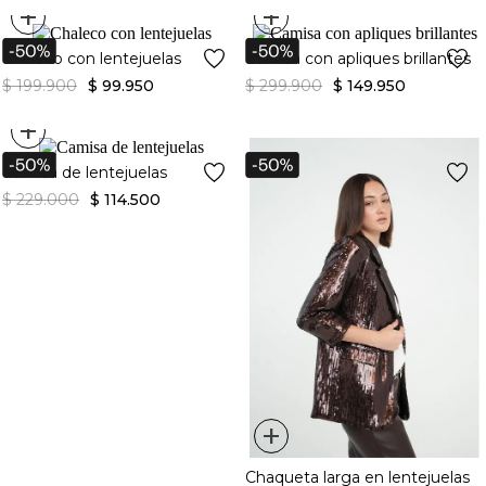
+
+
Chaleco con lentejuelas
Camisa con apliques brillantes
$
199
.
900
$
99
.
950
$
299
.
900
$
149
.
950
+
Camisa de lentejuelas
$
229
.
000
$
114
.
500
+
Chaqueta larga en lentejuelas