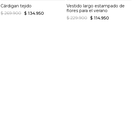
Cárdigan tejido
Vestido largo estampado de
flores para el verano
$
269
.
900
$
134
.
950
$
229
.
900
$
114
.
950