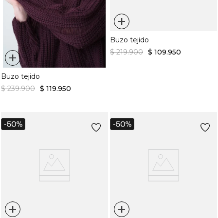
+
Buzo tejido
$
219
.
900
$
109
.
950
+
Buzo tejido
$
239
.
900
$
119
.
950
+
+