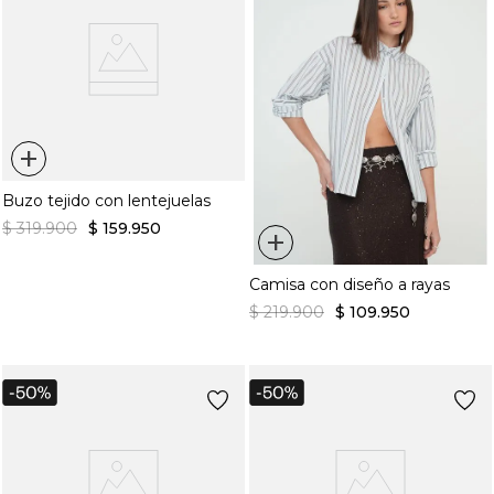
+
Buzo tejido con lentejuelas
$
319
.
900
$
159
.
950
+
Camisa con diseño a rayas
$
219
.
900
$
109
.
950