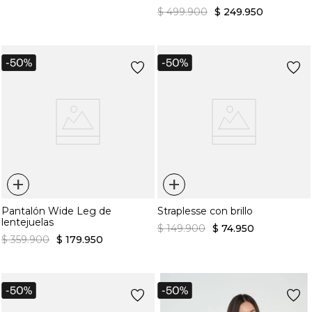
$
499
.
900
$
249
.
950
+
+
Pantalón Wide Leg de
Straplesse con brillo
lentejuelas
$
149
.
900
$
74
.
950
$
359
.
900
$
179
.
950