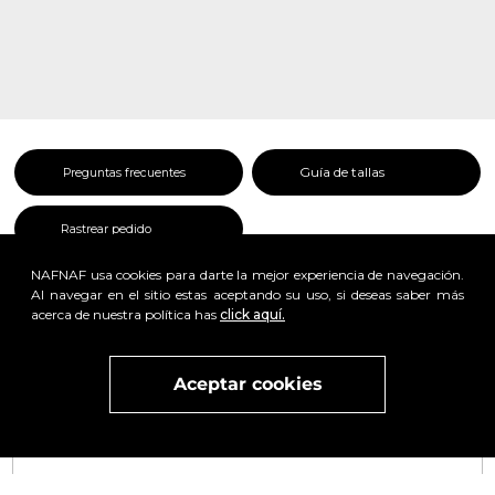
Guía de tallas
Preguntas frecuentes
Rastrear pedido
NAFNAF usa cookies para darte la mejor experiencia de navegación.
Al navegar en el sitio estas aceptando su uso, si deseas saber más
acerca de nuestra política has
click aquí.
Aceptar cookies
Visita
vivant
nuestra marca
active
x
Regístrate y obtén un 25% de descuento