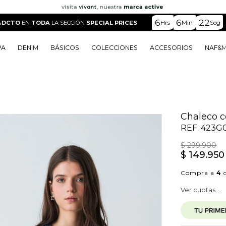
6
6
20
Hrs
Min
Seg
%DCTO
EN
TODA
LA SECCIÓN
SPECIAL PRICES
PA
DENIM
BÁSICOS
COLECCIONES
ACCESORIOS
NAF&
o
o
o
o
 Edit
o
o
Chaleco c
REF:
423G
$
299
.
900
$
149
.
950
Compra a
4
c
Ver cuotas ...