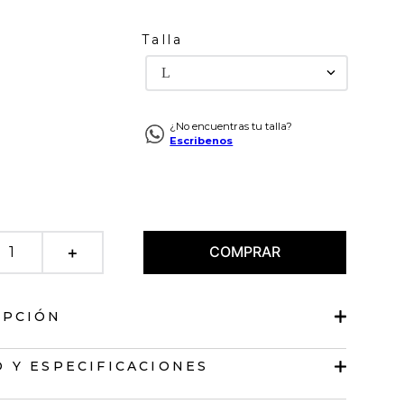
Talla
L
¿No encuentras tu talla?
Escribenos
COMPRAR
＋
IPCIÓN
 Y ESPECIFICACIONES
abierto.
as bordadas.