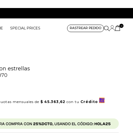
0
ME
SPECIAL PRICES
RASTREAR PEDIDO
on estrellas
070
uotas mensuales de
$ 45.363,62
con tu
Crédito