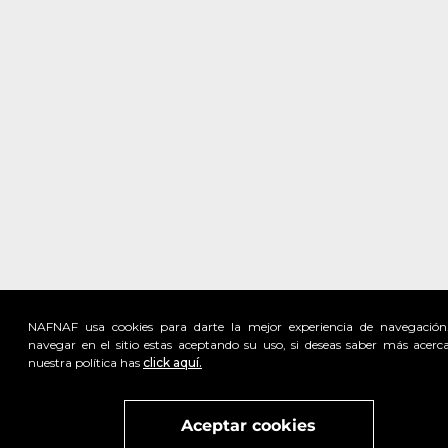
NAFNAF usa cookies para darte la mejor experiencia de navegación
navegar en el sitio estas aceptando su uso, si deseas saber más acerc
nuestra política has
click aquí.
Visita
vivant
nuestra marca
active
x
Aceptar cookies