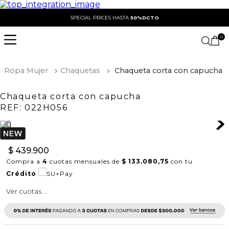
SPECIAL PRICES HASTA
50%DCTO
0
Ropa Mujer
Chaquetas
Chaqueta corta con capucha
Chaqueta corta con capucha
REF:
022H056
$
439
.
900
Compra a
4
cuotas mensuales de
$ 133.080,75
con tu
Crédito
Ver cuotas ...