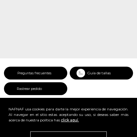
Guía de tallas
Preguntas frecuentes
Rastrear pedido
NAFNAF usa cookies para darte la mejor experiencia de navegación.
Al navegar en el sitio estas aceptando su uso, si deseas saber más
acerca de nuestra política has
click aquí.