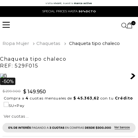
SPECIAL PRICES HASTA
50%DCTO
0
Ropa Mujer
Chaquetas
Chaqueta tipo chaleco
Chaqueta tipo chaleco
REF:
529F015
$
299
.
900
$
149
.
950
Compra a
4
cuotas mensuales de
$ 45.363,62
con tu
Crédito
Ver cuotas ...