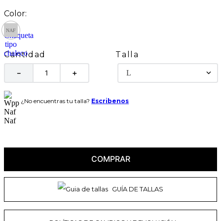
Talla
Cantidad
L
－
＋
¿No encuentras tu talla?
Escribenos
COMPRAR
GUÍA DE TALLAS