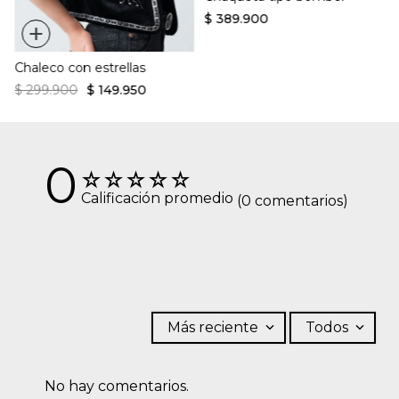
$
389
.
900
+
Chaleco con estrellas
$
299
.
900
$
149
.
950
0
☆
☆
☆
☆
☆
Calificación promedio
(0 comentarios)
Más reciente
Todos
No hay comentarios.