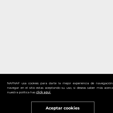
NAFNAF usa cookies para darte la mejor experiencia de navegación
navegar en el sitio estas aceptando su uso, si deseas saber más acerc
nuestra política has
click aquí.
Visita
vivant
nuestra marca
active
x
Aceptar cookies