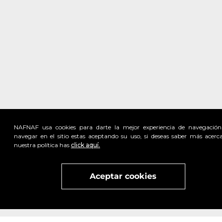
NAFNAF usa cookies para darte la mejor experiencia de navegación
navegar en el sitio estas aceptando su uso, si deseas saber más acerc
nuestra política has
click aquí.
Visita
vivant
nuestra marca
active
x
Aceptar cookies