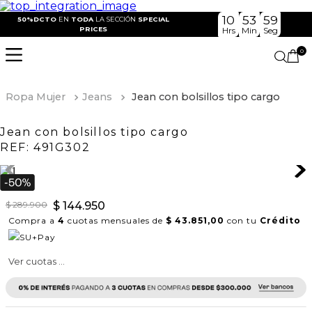
10
53
59
50%DCTO
EN
TODA
LA SECCIÓN
SPECIAL
PRICES
Hrs
Min
Seg
0
Ropa Mujer
Jeans
Jean con bolsillos tipo cargo
Jean con bolsillos tipo cargo
REF:
491G302
$
289
.
900
$
144
.
950
Compra a
4
cuotas mensuales de
$ 43.851,00
con tu
Crédito
Ver cuotas ...