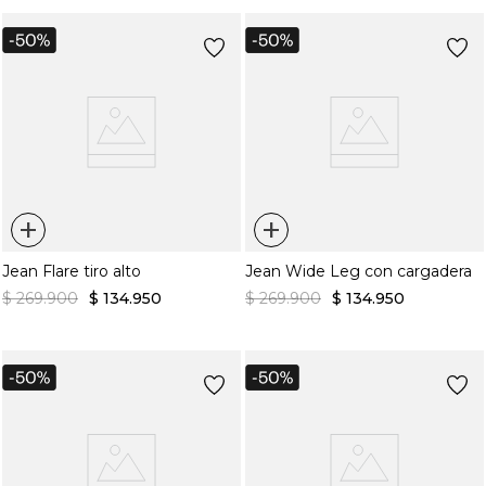
+
+
Jean Flare tiro alto tono medio
Jean Wide Leg con bolsillos
$
269
.
900
$
134
.
950
$
239
.
900
$
119
.
950
+
+
Jean Flare tiro alto
Jean Wide Leg con cargadera
$
269
.
900
$
134
.
950
$
269
.
900
$
134
.
950