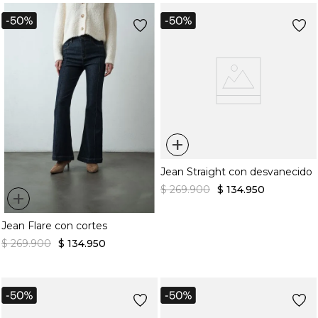
Jean Barrel tiro medio tono
Jean Baggy tiro alto con
claro
bolsillos delanteros
$
229
.
900
$
114
.
950
$
269
.
900
$
134
.
950
+
Jean Straight con desvanecido
$
269
.
900
$
134
.
950
+
Jean Flare con cortes