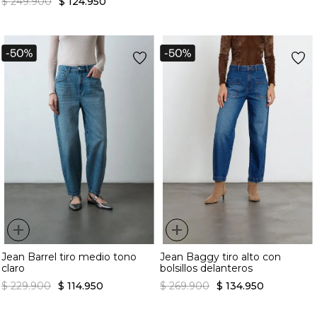
+
+
Jean Flare de tiro medio
Jean Skinny tiro alto tono
$
239
.
900
$
119
.
950
oscuro
$
249
.
900
$
124
.
950
+
+