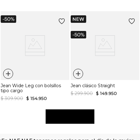
+
+
Jean Barrel con desvanecido
Jean Straight con desgaste en
pretina
$
269
.
900
$
134
.
950
$
269
.
900
$
134
.
950
+
+
Jean Wide Leg con bolsillos
Jean clásico Straight
tipo cargo
$
299
.
900
$
149
.
950
$
309
.
900
$
154
.
950