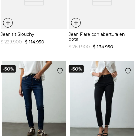
+
+
Jean fit Slouchy
Jean Flare con abertura en
bota
$
229
.
900
$
114
.
950
$
269
.
900
$
134
.
950