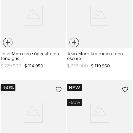
$
269
.
900
$
134
.
950
+
+
Jean Mom tiro súper alto en
Jean Mom tiro medio tono
tono gris
oscuro
$
229
.
900
$
114
.
950
$
239
.
900
$
119
.
950