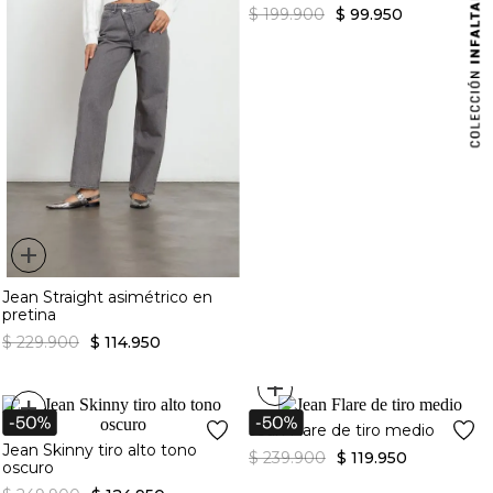
MOSTRAR ANTERIORES
+
Jean negro
$
199
.
900
$
99
.
950
+
Jean Straight asimétrico en
pretina
$
229
.
900
$
114
.
950