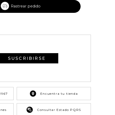
Rastrear pedido
SUSCRIBIRSE
2967
Encuentra tu tienda
ones
Consultar Estado PQRS