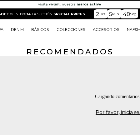
2
5
48
Hrs
Min
Seg
%DCTO
EN
TODA
LA SECCIÓN
SPECIAL PRICES
PA
DENIM
BÁSICOS
COLECCIONES
ACCESORIOS
NAF&
RECOMENDADOS
o
o
o
o
 Edit
o
o
Cargando comentario
Por favor, inicia 