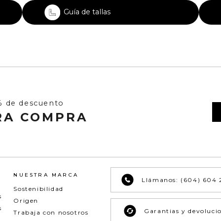
Guía de tallas
% de descuento
RA COMPRA
NUESTRA MARCA
Llámanos: (604) 604 
Sostenibilidad
s
Origen
s
Garantias y devoluci
Trabaja con nosotros