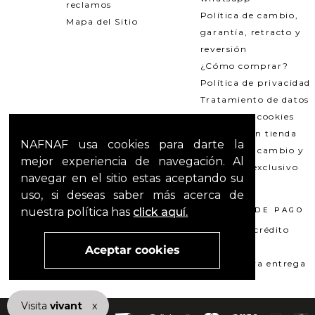
reclamos
Política de cambio,
Mapa del Sitio
garantía, retracto y
reversión
¿Cómo comprar?
Política de privacidad
Tratamiento de datos
Política de cookies
Recogida en tienda
NAFNAF usa cookies para darte la
Política de cambio y
mejor experiencia de navegación. Al
garantías exclusivo
navegar en el sitio estas aceptando su
Outlets
uso, si deseas saber más acerca de
nuestra política has
click aquí.
TÉRMINOS LEGALES
MÉTODOS DE PAGO
Promociones
Tarjeta de crédito
T&C Mercado pago
Su+ PAY
Aceptar cookies
T&C El Hilo que nos une
Pago contra entrega
Visita
vivant
nuestra marca
x
active