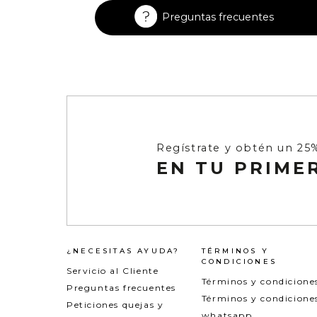
Enterizos
Enterizos
Preguntas frecuentes
Regístrate y obtén un 25
EN TU PRIME
¿NECESITAS AYUDA?
TÉRMINOS Y
CONDICIONES
Servicio al Cliente
Términos y condicione
Preguntas frecuentes
Términos y condicione
Peticiones quejas y
whatsapp