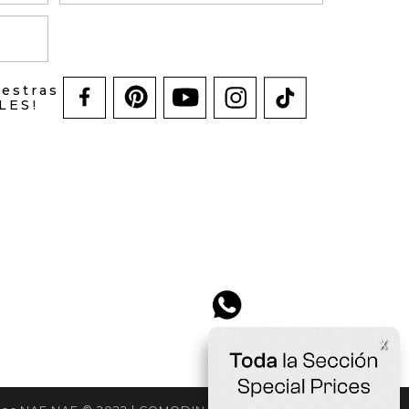
uestras
LES!
x