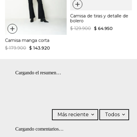
+
accesorios. OTROS: No remojar. SECADO: Secado en tendedero a
100% Algodón
la sombra. OTROS: Planchar solo por el revés. PLANCHADO:
Ajuste regular para mayor comodidad
Diseño clásico de rayas
Camisa de tiras y detalle de
Planchar a una temperatura máxima de la base de 110 ºC, sin
Cuello camisero
bolero
vapor. Planchar con vapor puede causar daño irreversible.
+
OTROS: Lavar por el revés.
$
129
.
900
$
64
.
950
Camisa manga corta
$
179
.
900
$
143
.
920
Cargando el resumen…
Más reciente
Todos
Cargando comentarios…