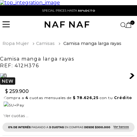
SPECIAL PRICES HASTA
50%DCTO
0
Ropa Mujer
Camisas
Camisa manga larga rayas
Camisa manga larga rayas
REF:
412H376
$
259
.
900
Compra a
4
cuotas mensuales de
$ 78.626,25
con tu
Crédito
Ver cuotas ...