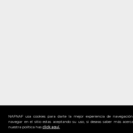
NAFNAF usa cookies para darte la mejor experiencia de navegación
navegar en el sitio estas aceptando su uso, si deseas saber más acerc
nuestra política has
click aquí.