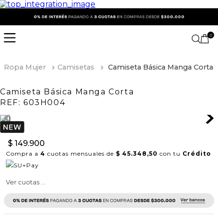
0
Ropa Mujer
Camisetas
Camiseta Básica Manga Corta
Camiseta Básica Manga Corta
REF:
603H004
$
149
.
900
Compra a
4
cuotas mensuales de
$ 45.348,50
con tu
Crédito
Ver cuotas ...