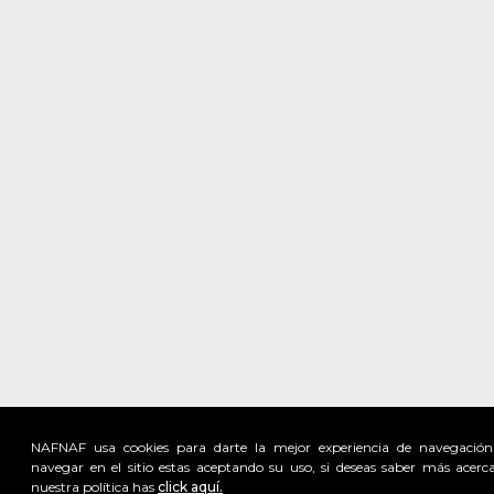
NAFNAF usa cookies para darte la mejor experiencia de navegación
navegar en el sitio estas aceptando su uso, si deseas saber más acerc
nuestra política has
click aquí.