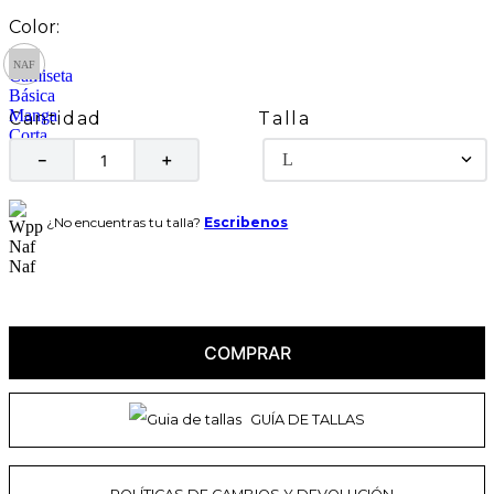
Talla
Cantidad
L
－
＋
¿No encuentras tu talla?
Escribenos
COMPRAR
GUÍA DE TALLAS