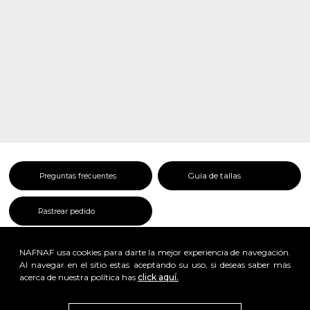
Guía de tallas
Preguntas frecuentes
Rastrear pedido
NAFNAF usa cookies para darte la mejor experiencia de navegación.
Al navegar en el sitio estas aceptando su uso, si deseas saber más
acerca de nuestra política has
click aquí.