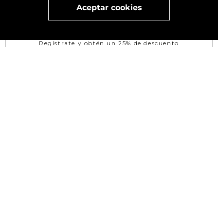
x
Aceptar cookies
Visita
vivant
nuestra marca
active
x
Regístrate y obtén un 25% de descuento
EN TU PRIMERA COMPRA
SUSCRIBIRSE
¿NECESITAS AYUDA?
TÉRMINOS Y CONDICIONES