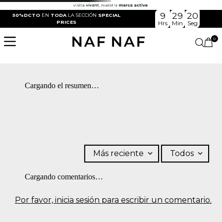
9
29
20
50%DCTO
EN
TODA
LA SECCIÓN
SPECIAL
PRICES
Hrs
Min
Seg
0
Cargando el resumen…
Más reciente
Todos
Cargando comentarios…
Por favor, inicia sesión para escribir un comentario.