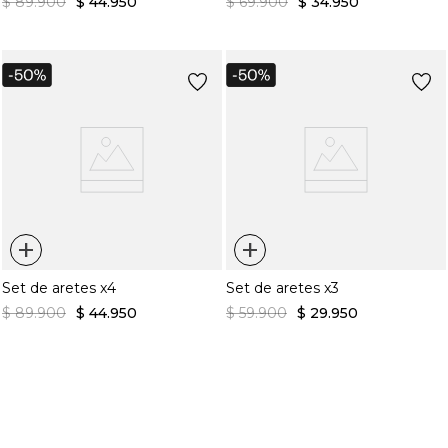
$
89
.
900
$
44
.
950
$
69
.
900
$
34
.
950
+
+
Set de aretes x4
Set de aretes x3
$
89
.
900
$
44
.
950
$
59
.
900
$
29
.
950