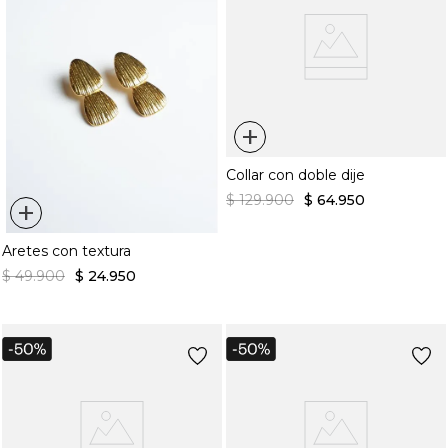
+
Collar con doble dije
$
129
.
900
$
64
.
950
+
Aretes con textura
$
49
.
900
$
24
.
950