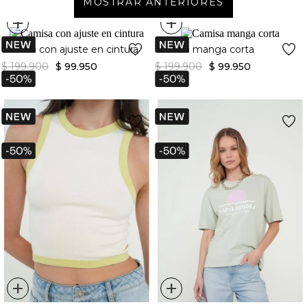
MOSTRAR ANTERIORES
+
+
Camisa con ajuste en cintura
Camisa manga corta
$
199
.
900
$
99
.
950
$
199
.
900
$
99
.
950
+
+