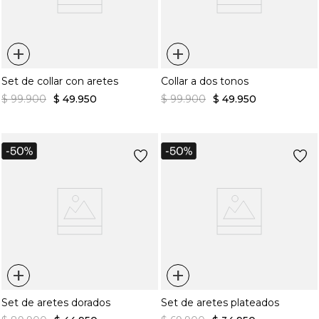
+
+
Set de collar con aretes
Collar a dos tonos
$
99
.
900
$
49
.
950
$
99
.
900
$
49
.
950
+
+
Set de aretes dorados
Set de aretes plateados