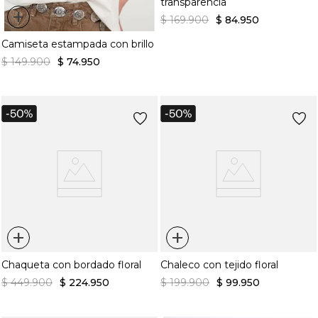
transparencia
+
$
169
.
900
$
84
.
950
Camiseta estampada con brillo
$
149
.
900
$
74
.
950
+
+
Chaqueta con bordado floral
Chaleco con tejido floral
$
449
.
900
$
224
.
950
$
199
.
900
$
99
.
950