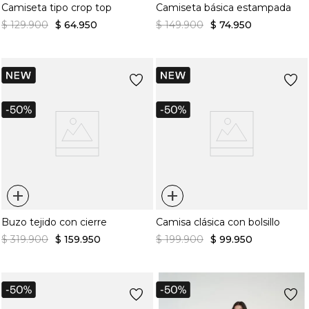
Camiseta tipo crop top
Camiseta básica estampada
$
129
.
900
$
64
.
950
$
149
.
900
$
74
.
950
+
+
Buzo tejido con cierre
Camisa clásica con bolsillo
$
319
.
900
$
159
.
950
$
199
.
900
$
99
.
950