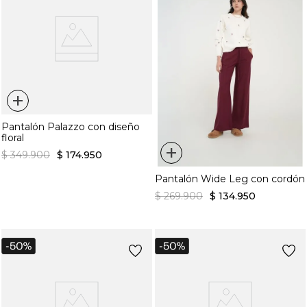
+
Pantalón Palazzo con diseño
floral
+
$
349
.
900
$
174
.
950
Pantalón Wide Leg con cordón
$
269
.
900
$
134
.
950