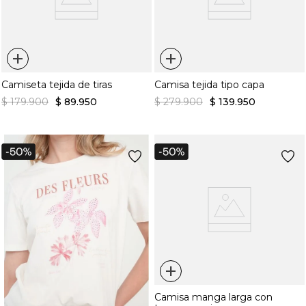
+
+
Camiseta tejida de tiras
Camisa tejida tipo capa
$
179
.
900
$
89
.
950
$
279
.
900
$
139
.
950
+
Camisa manga larga con