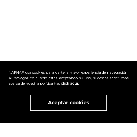
+
+
Pantalón Wide Leg clásico
Camiseta básica estampada
NAFNAF usa cookies para darte la mejor experiencia de navegación.
$
299
.
900
$
149
.
950
$
149
.
900
$
74
.
950
x
Al navegar en el sitio estas aceptando su uso, si deseas saber más
Visita
vivant
nuestra marca
active
x
acerca de nuestra política has
click aquí.
Aceptar cookies