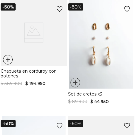
+
Chaqueta en corduroy con
botones
+
$
389
.
900
$
194
.
950
Set de aretes x3
$
89
.
900
$
44
.
950