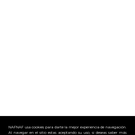
NAFNAF usa cookies para darte la mejor experiencia de navegación.
x
Al navegar en el sitio estas aceptando su uso, si deseas saber más