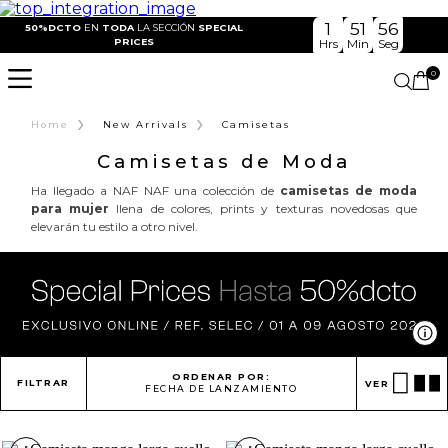
1
51
56
50%DCTO
EN
TODA
LA SECCIÓN
SPECIAL
PRICES
Hrs
Min
Seg
0
›
›
Home
New Arrivals
Camisetas
Camisetas de Moda
Ha llegado a NAF NAF una colección de
camisetas de moda
para mujer
llena de colores, prints y texturas novedosas que
elevarán tu estilo a otro nivel.
Ve
ORDENAR POR:
FILTRAR
VER
FECHA DE LANZAMIENTO