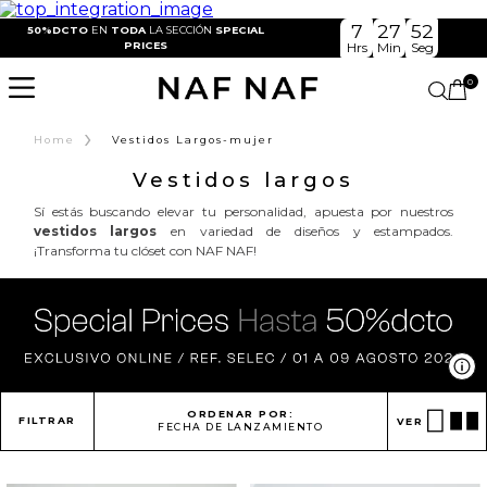
7
27
50
50%DCTO
EN
TODA
LA SECCIÓN
SPECIAL
PRICES
Hrs
Min
Seg
0
›
Home
Vestidos Largos-mujer
Vestidos largos
Sí estás buscando elevar tu personalidad, apuesta por nuestros
vestidos largos
en variedad de diseños y estampados.
¡Transforma tu clóset con NAF NAF!
Ve
ORDENAR POR:
FILTRAR
VER
FECHA DE LANZAMIENTO