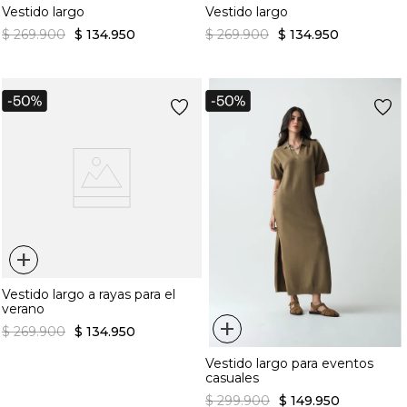
Vestido largo
Vestido largo
$
269
.
900
$
134
.
950
$
269
.
900
$
134
.
950
+
Vestido largo a rayas para el
verano
+
$
269
.
900
$
134
.
950
Vestido largo para eventos
casuales
$
299
.
900
$
149
.
950