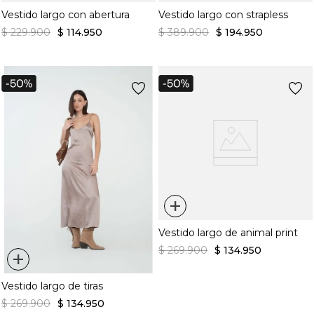
Vestido largo con abertura
Vestido largo con strapless
$
229
.
900
$
114
.
950
$
389
.
900
$
194
.
950
+
Vestido largo de animal print
$
269
.
900
$
134
.
950
+
Vestido largo de tiras
$
269
.
900
$
134
.
950