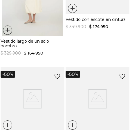
+
Vestido con escote en cintura
$
349
.
900
$
174
.
950
+
Vestido largo de un solo
hombro
$
329
.
900
$
164
.
950
+
+