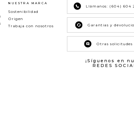
NUESTRA MARCA
Llámanos: (604) 604 
Sostenibilidad
s
Origen
s
Garantias y devoluci
Trabaja con nosotros
Otras solicitudes
¡Síguenos en n
REDES SOCIA