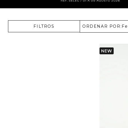
Enterizos
Enterizos
FILTROS
ORDENAR POR:
Fe