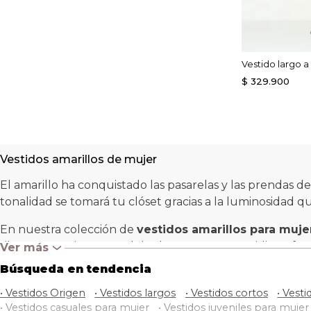
Vestido largo a
$
329
.
900
Vestidos amarillos de mujer
El amarillo ha conquistado las pasarelas y las prendas d
tonalidad se tomará tu clóset gracias a la luminosidad qu
En nuestra colección de
vestidos amarillos para muje
silueta, manejamos modelos largos, cortos y midi, perfe
Ver más
‹
Búsqueda en tendencia
Junto a su color vibrante, estos vestidos destacan por ma
múltiples acabados que los hacen mucho más trendy.
•
Vestidos Origen
•
Vestidos largos
•
Vestidos cortos
•
Vesti
•
Vestidos casuales para mujer
•
Vestidos juveniles para mujer