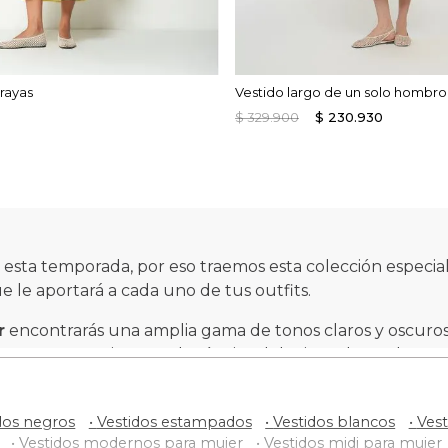
 rayas
Vestido largo de un solo hombro
$
329
.
900
$
230
.
930
e esta temporada, por eso traemos esta colección especia
e le aportará a cada uno de tus outfits.
r
encontrarás una amplia gama de tonos claros y oscuros
ctos para experimentar la técnica del mix and match.
rcar la diferencia a partir de telas fluidas, escotes prof
dos negros
•
Vestidos estampados
•
Vestidos blancos
•
Vest
•
Vestidos modernos para mujer
•
Vestidos midi para mujer