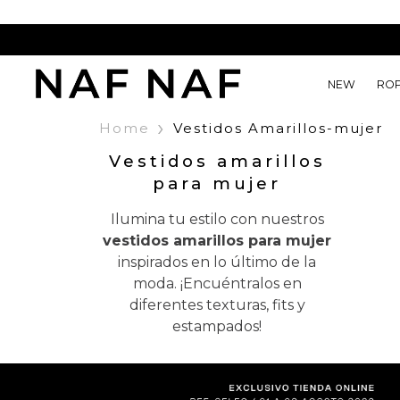
NEW
RO
›
Home
Vestidos Amarillos-mujer
Camisas
Camisas
Jeans
Element
Mythic Meadow
Joyeria
30% DCTO
Ver tod
Ver tod
Ver tod
Ver tod
Fashion
Ver tod
Ver tod
Vestidos amarillos
Tejidos
Tejidos
Chaquetas
Camisas
Aurora
Bolsos
40% DCTO
para mujer
Pantalones
Pantalones
Shorts
Camisetas
Cheetah Butter
Medias
50% DCTO
Ilumina tu estilo con nuestros
Camisetas
Camisetas
Faldas
Chaquetas
Sunny Sailor
Gorras
vestidos amarillos para mujer
inspirados en lo último de la
Jeans
Jeans
Jeans
The game
Zapatos
moda. ¡Encuéntralos en
Chaquetas
Chaquetas
Pantalones
Raices
Bralettes
diferentes texturas, fits y
estampados!
Vestidos
Vestidos
On Board
Faldas
Faldas
Caleidoscopio
Shorts
Shorts