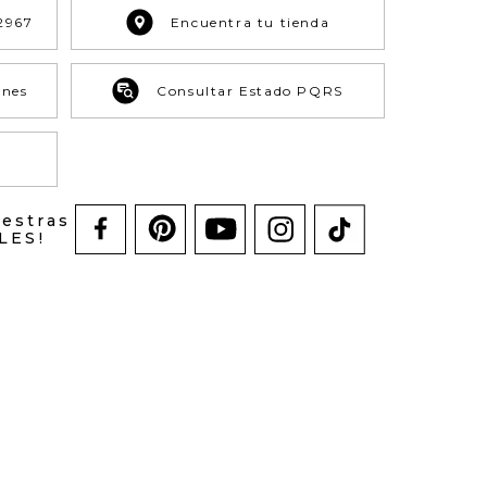
2967
Encuentra tu tienda
ones
Consultar Estado PQRS
uestras
LES!