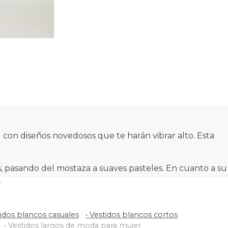
l con diseños novedosos que te harán vibrar alto. Esta
, pasando del mostaza a suaves pasteles. En cuanto a su
undos, estampados, cortes en faldas, cuellos drapeados y
idos blancos casuales
•
Vestidos blancos cortos
•
Vestidos largos de moda para mujer