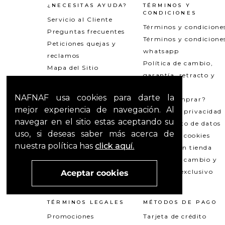
¿NECESITAS AYUDA?
TÉRMINOS Y
CONDICIONES
Servicio al Cliente
Términos y condicione
Preguntas frecuentes
Términos y condicione
Peticiones quejas y
whatsapp
reclamos
Política de cambio,
Mapa del Sitio
garantía, retracto y
reversión
NAFNAF usa cookies para darte la
¿Cómo comprar?
mejor experiencia de navegación. Al
Política de privacidad
navegar en el sitio estas aceptando su
Tratamiento de datos
uso, si deseas saber más acerca de
Política de cookies
nuestra política has
click aquí.
Recogida en tienda
Política de cambio y
garantías exclusivo
Aceptar cookies
Outlets
TÉRMINOS LEGALES
MÉTODOS DE PAGO
Promociones
Tarjeta de crédito